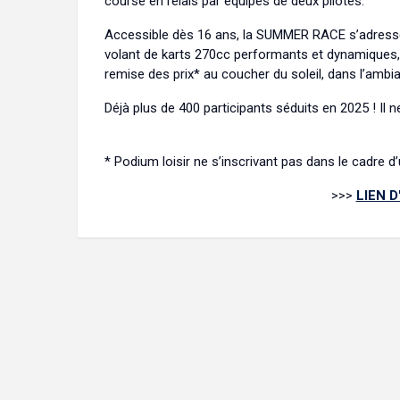
course en relais par équipes de deux pilotes.
Accessible dès 16 ans, la SUMMER RACE s’adresse 
volant de karts 270cc performants et dynamiques,
remise des prix* au coucher du soleil, dans l’ambi
Déjà plus de 400 participants séduits en 2025 ! Il n
* Podium loisir ne s’inscrivant pas dans le cadre d
>>>
LIEN D