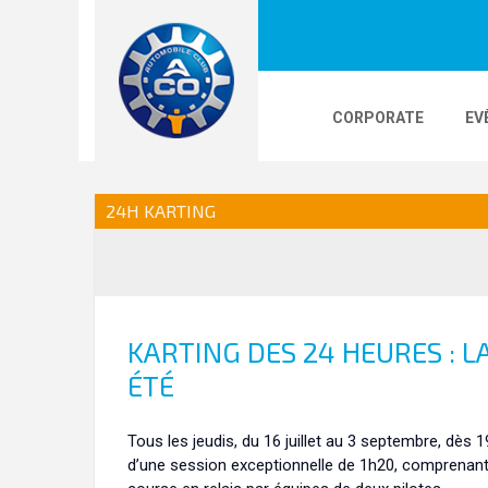
CORPORATE
EV
LOGOS
24H LE MANS
PHOTOS
VI
24H KARTING
24H KARTING
KARTING DES 24 HEURES : 
ÉTÉ
Tous les jeudis, du 16 juillet au 3 septembre, dès 
d’une session exceptionnelle de 1h20, comprenant 