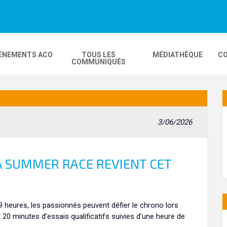
ÈNEMENTS ACO
TOUS LES
MÉDIATHÈQUE
CO
COMMUNIQUÉS
DEOS
MOBILITÉ
24H MOTOS
3/06/2026
COMPLEXE KARTING
GP FRANCE MOTO
LA SUMMER RACE REVIENT CET
19 heures, les passionnés peuvent défier le chrono lors
20 minutes d’essais qualificatifs suivies d’une heure de