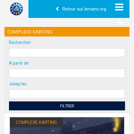
Retour sur lemans.org
COMPLEXE KARTING
Rechercher
A partir de
Jusqu'au
FILTRER
COMPLEXE KARTING