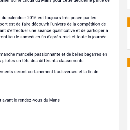
briller sur le circuit du Mans pour cette deuxième partie de
u calendrier 2016 est toujours très prisée par les
rt est de faire découvrir l'univers de la compétition de
nt d'effectuer une séance qualificative et de participer à
t lieu le samedi en fin d’après-midi et toute la journée
e manche mancelle passionnante et de belles bagarres en
es pilotes en tête des différents classements.
ssements seront certainement bouleversés et la fin de
rt avant le rendez-vous du Mans