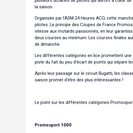
plusieurs dizaines de pilotes qui auront à cœur de 
la saison.
Organisée par l’ASM 24 Heures ACO, cette manche d
pilotes. Le principe des Coupes de France Promospo
vitesse aux motards passionnés, en leur garantissa
deux courses au minimum. Les courses finales auron
de dimanche.
Les différentes catégories en lice promettent un
piste du fait du peu d’écart de points qui sépare l
Après leur passage sur le circuit Bugatti, les cla
saison promet d’être des plus intéressantes !
Le point sur les différentes catégories Promospo
Promosport 1000