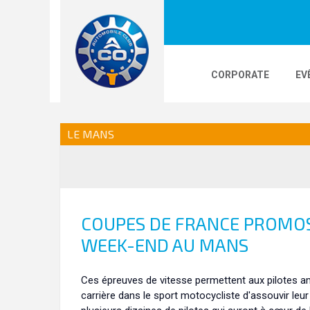
CORPORATE
EV
LOGOS
24H LE MANS
PHOTOS
VI
LE MANS
24H KARTING
COUPES DE FRANCE PROMOS
WEEK-END AU MANS
Ces épreuves de vitesse permettent aux pilotes am
carrière dans le sport motocycliste d'assouvir leu