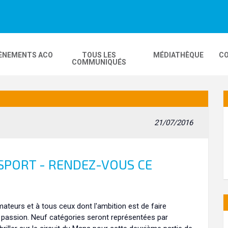
ÈNEMENTS ACO
TOUS LES
MÉDIATHÈQUE
CO
COMMUNIQUÉS
DEOS
MOBILITÉ
24H MOTOS
21/07/2016
COMPLEXE KARTING
GP FRANCE MOTO
PORT - RENDEZ-VOUS CE
ateurs et à tous ceux dont l'ambition est de faire
r passion. Neuf catégories seront représentées par