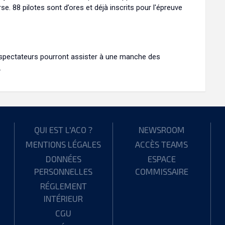
e. 88 pilotes sont d’ores et déjà inscrits pour l'épreuve
spectateurs pourront assister à une manche des
.
QUI EST L'ACO ?
NEWSROOM
MENTIONS LÉGALES
ACCÈS TEAMS
DONNÉES
ESPACE
PERSONNELLES
COMMISSAIRE
RÉGLEMENT
INTÉRIEUR
CGU