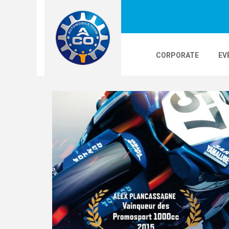
CORPORATE
EV
LOGOS
24H LE MANS
PHOTOS
VI
24H KARTING