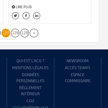
LIRE PLUS
127
128
129
»
QUI EST L'ACO ?
NEWSROOM
MENTIONS LÉGALES
ACCÈS TEAMS
DONNÉES
ESPACE
PERSONNELLES
COMMISSAIRE
RÉGLEMENT
INTÉRIEUR
CGU
CGV ADHÉSION ACO