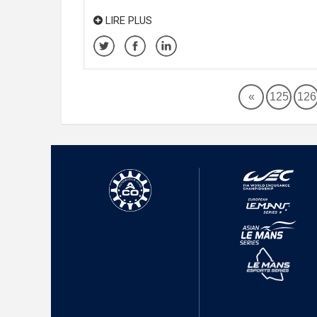
LIRE PLUS
«
125
126