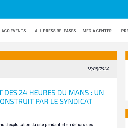
ACO EVENTS
ALL PRESS RELEASES
MEDIA CENTER
PR
DEOS
MOBILITY
24H MOTOS
15/05/2024
COMPLEXE KARTING
GP FRANCE MOTO
IT DES 24 HEURES DU MANS : UN
CONSTRUIT PAR LE SYNDICAT
s d’exploitation du site pendant et en dehors des