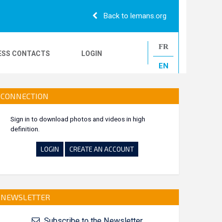
Back to lemans.org
FR
ESS CONTACTS
LOGIN
EN
24H CAMIONS
CONNECTION
Sign in to download photos and videos in high
definition.
LE MANS CLASSIC
LOGIN
CREATE AN ACCOUNT
NEWSLETTER
Subscribe to the Newsletter