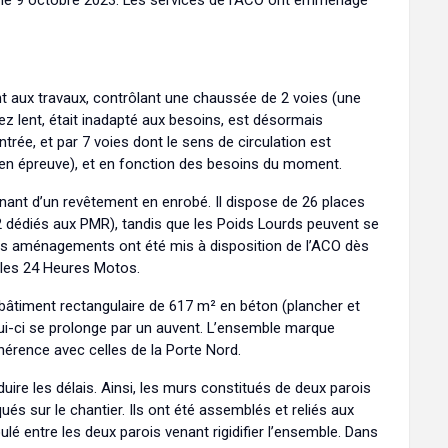
ée le 9 octobre 2023. Les services de l’ACO ont emménagé
ent aux travaux, contrôlant une chaussée de 2 voies (une
 lent, était inadapté aux besoins, est désormais
rée, et par 7 voies dont le sens de circulation est
 en épreuve), et en fonction des besoins du moment.
enant d’un revêtement en enrobé. Il dispose de 26 places
2 dédiés aux PMR), tandis que les Poids Lourds peuvent se
iers aménagements ont été mis à disposition de l’ACO dès
r les 24 Heures Motos.
n bâtiment rectangulaire de 617 m² en béton (plancher et
lui-ci se prolonge par un auvent. L’ensemble marque
ohérence avec celles de la Porte Nord.
ire les délais. Ainsi, les murs constitués de deux parois
ués sur le chantier. Ils ont été assemblés et reliés aux
ulé entre les deux parois venant rigidifier l’ensemble. Dans