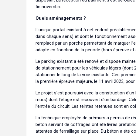
dispositif. La réception du bâtiment s’est déroul
fin novembre.
Quels aménagements ?
L’unique portail existant à cet endroit préalablem
dans chaque sens) et dont le fonctionnement assez
remplacé par un porche permettant de marquer l’ent
adapté en fonction de la période (hors épreuve et
Le parking existant a été rénové et dispose maint
de stationnement pour les véhicules légers (dont 
stationner le long de la voie existante. Ces prem
la première épreuve majeure, le 11 avril 2023, pou
Le projet s’est poursuivi avec la construction d’u
murs) dont l’étage est recouvert d’un bardage. Ce
l’entrée du circuit. Les teintes retenues sont en c
La technique employée de prémurs a permis de rédu
béton servant de coffrages ont été livrés préfabriq
attentes de ferraillage sur place. Du béton a été co