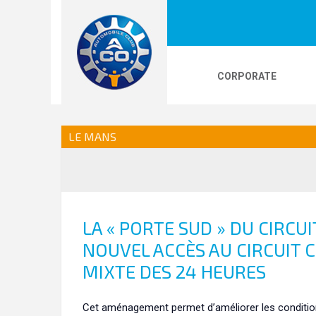
CORPORATE
LOGOS
24H LE MANS
PHOTOS
VI
LE MANS
24H KARTING
LA « PORTE SUD » DU CIRCU
NOUVEL ACCÈS AU CIRCUIT 
MIXTE DES 24 HEURES
Cet aménagement permet d’améliorer les condition