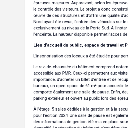
épreuves majeures. Auparavant, selon les épreuves
le contrôle des visiteurs. Le projet a donc consist
œuvre de ces structures et d’offrir une qualité d’acc
Nord ayant été revue, l’entrée des véhicules sur le
exclusivement au niveau de la Porte Sud. À l’insta
l’enceinte. La hauteur disponible permet l’accès d
Lieu d’accueil du public, espace de travail et 
L’insonorisation des locaux a été étudiée pour perm
Le rez-de-chaussée du bâtiment comprend notamme
accessible aux PMR. Ceux-ci permettent aux visite
importance, d’acheter un billet d’entrée et de ré
bureaux, un open-space de 61 m² pour accueillir le se
comporte également une salle de pause. Enfin, deu
parking extérieur et ouvert au public lors des épr
À l’étage, 5 salles dédiées à la gestion et à la sé
pour l’édition 2024. Une salle de pause est égalem
des informations de gestion été mis en place sous