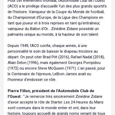
Pour cet événement mondial, l'Automobile Club de l'Ouest
(ACO) a le privilège d'accueillir l'un des plus grands sportifs
de l'histoire. Vainqueur de la Coupe du Monde de football,
du Championnat d'Europe, de la Ligue des Champions en
tant que joueur et à trois reprises en tant qu'entraîneur,
vainqueur du Ballon d'Or... Zinédine Zidane possède un
palmarès unique au monde, à la hauteur de son talent.
Depuis 1949, l'ACO confie, chaque année, à une
personnalité le soin de baisser le drapeau tricolore au
départ. On peut citer Brad Pitt (2016), Rafael Nadal (2018),
Alain Delon (1996), mais également Georges Pompidou
(1972) ou encore Steve McQueen (1971). L'an passé, pour
le Centenaire de l'épreuve, LeBron James avait eu
l'honneur d'endosser ce rôle.
Pierre Fillon, président de l'Automobile Club de
l'Ouest
: "Je remercie très sincèrement Zinédine Zidane
d'avoir accepté le rôle de Starter. Les 24 Heures du Mans
sont connues dans le monde entier et ont, dans leur
histoire, toujours accueilli de grands noms venant de tous