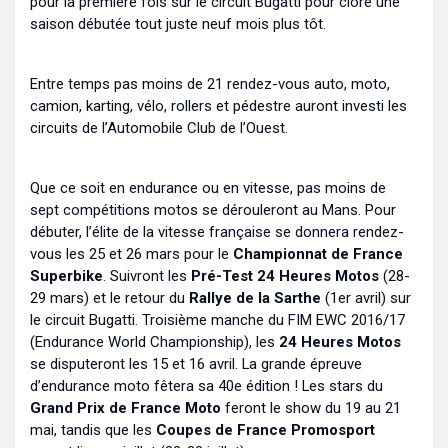
pour la première fois sur le circuit Bugatti pour clore une
saison débutée tout juste neuf mois plus tôt.
Entre temps pas moins de 21 rendez-vous auto, moto,
camion, karting, vélo, rollers et pédestre auront investi les
circuits de l’Automobile Club de l’Ouest.
Que ce soit en endurance ou en vitesse, pas moins de
sept compétitions motos se dérouleront au Mans. Pour
débuter, l’élite de la vitesse française se donnera rendez-
vous les 25 et 26 mars pour le
Championnat de France
Superbike
. Suivront les
Pré-Test 24 Heures Motos
(28-
29 mars) et le retour du
Rallye de la Sarthe
(1er avril) sur
le circuit Bugatti. Troisième manche du FIM EWC 2016/17
(Endurance World Championship), les
24 Heures Motos
se disputeront les 15 et 16 avril. La grande épreuve
d’endurance moto fêtera sa 40e édition ! Les stars du
Grand Prix de France Moto
feront le show du 19 au 21
mai, tandis que les
Coupes de France Promosport