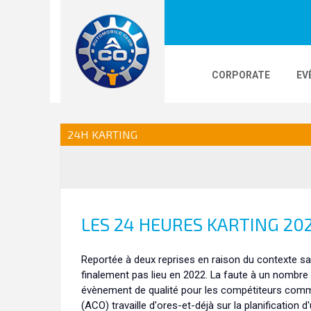
CORPORATE
EV
LOGOS
24H LE MANS
PHOTOS
VI
24H KARTING
24H KARTING
LES 24 HEURES KARTING 20
Reportée à deux reprises en raison du contexte san
finalement pas lieu en 2022. La faute à un nombre
évènement de qualité pour les compétiteurs comme
(ACO) travaille d'ores-et-déjà sur la planification 