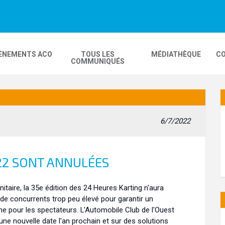
ÈNEMENTS ACO
TOUS LES
MÉDIATHÈQUE
CO
COMMUNIQUÉS
DEOS
MOBILITÉ
24H MOTOS
6/7/2022
COMPLEXE KARTING
GP FRANCE MOTO
22 SONT ANNULÉES
itaire, la 35e édition des 24 Heures Karting n'aura
 de concurrents trop peu élevé pour garantir un
 pour les spectateurs. L'Automobile Club de l'Ouest
d'une nouvelle date l'an prochain et sur des solutions