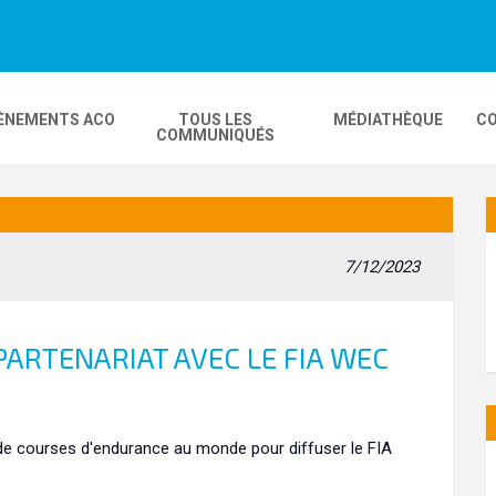
ÈNEMENTS ACO
TOUS LES
MÉDIATHÈQUE
CO
COMMUNIQUÉS
DEOS
MOBILITÉ
24H MOTOS
7/12/2023
COMPLEXE KARTING
GP FRANCE MOTO
PARTENARIAT AVEC LE FIA WEC
 de courses d'endurance au monde pour diffuser le FIA