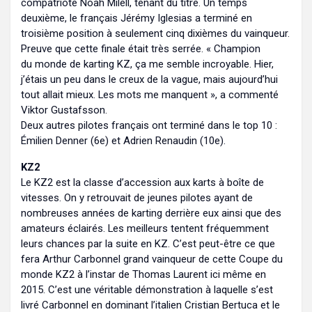
compatriote Noah Milell, tenant du titre. Un temps
deuxième, le français Jérémy Iglesias a terminé en
troisième position à seulement cinq dixièmes du vainqueur.
Preuve que cette finale était très serrée. « Champion
du monde de karting KZ, ça me semble incroyable. Hier,
j’étais un peu dans le creux de la vague, mais aujourd’hui
tout allait mieux. Les mots me manquent », a commenté
Viktor Gustafsson.
Deux autres pilotes français ont terminé dans le top 10 :
Émilien Denner (6e) et Adrien Renaudin (10e).
KZ2
Le KZ2 est la classe d’accession aux karts à boîte de
vitesses. On y retrouvait de jeunes pilotes ayant de
nombreuses années de karting derrière eux ainsi que des
amateurs éclairés. Les meilleurs tentent fréquemment
leurs chances par la suite en KZ. C’est peut-être ce que
fera Arthur Carbonnel grand vainqueur de cette Coupe du
monde KZ2 à l’instar de Thomas Laurent ici même en
2015. C’est une véritable démonstration à laquelle s’est
livré Carbonnel en dominant l’italien Cristian Bertuca et le