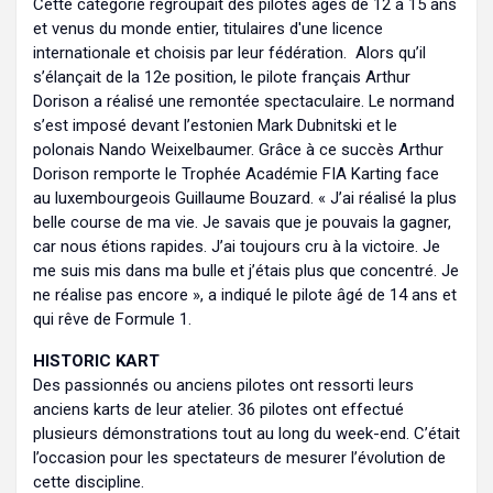
Cette catégorie regroupait des pilotes âgés de 12 à 15 ans
et venus du monde entier, titulaires d'une licence
internationale et choisis par leur fédération. Alors qu’il
s’élançait de la 12e position, le pilote français Arthur
Dorison a réalisé une remontée spectaculaire. Le normand
s’est imposé devant l’estonien Mark Dubnitski et le
polonais Nando Weixelbaumer. Grâce à ce succès Arthur
Dorison remporte le Trophée Académie FIA Karting face
au luxembourgeois Guillaume Bouzard. « J’ai réalisé la plus
belle course de ma vie. Je savais que je pouvais la gagner,
car nous étions rapides. J’ai toujours cru à la victoire. Je
me suis mis dans ma bulle et j’étais plus que concentré. Je
ne réalise pas encore », a indiqué le pilote âgé de 14 ans et
qui rêve de Formule 1.
HISTORIC KART
Des passionnés ou anciens pilotes ont ressorti leurs
anciens karts de leur atelier. 36 pilotes ont effectué
plusieurs démonstrations tout au long du week-end. C’était
l’occasion pour les spectateurs de mesurer l’évolution de
cette discipline.