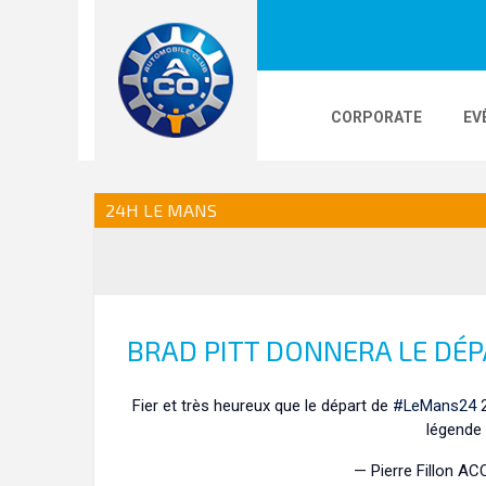
CORPORATE
EV
LOGOS
24H LE MANS
PHOTOS
VI
24H LE MANS
24H KARTING
BRAD PITT DONNERA LE DÉ
Fier et très heureux que le départ de
#LeMans24
2
légende 
— Pierre Fillon AC