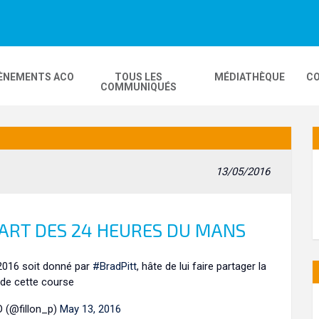
ÈNEMENTS ACO
TOUS LES
MÉDIATHÈQUE
CO
COMMUNIQUÉS
DEOS
MOBILITÉ
24H MOTOS
13/05/2016
COMPLEXE KARTING
GP FRANCE MOTO
PART DES 24 HEURES DU MANS
016 soit donné par
#BradPitt
, hâte de lui faire partager la
de cette course
O (@fillon_p)
May 13, 2016