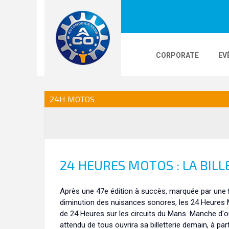
CORPORATE
EV
LOGOS
24H LE MANS
PHOTOS
VI
24H MOTOS
24H KARTING
24 HEURES MOTOS : LA BILL
Après une 47e édition à succès, marquée par une
diminution des nuisances sonores, les 24 Heures
de 24 Heures sur les circuits du Mans. Manche d
attendu de tous ouvrira sa billetterie demain, à part