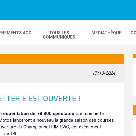
ÈNEMENTS ACO
TOUS LES
MÉDIATHÈQUE
CO
COMMUNIQUÉS
DEOS
MOBILITÉ
24H MOTOS
17/10/2024
COMPLEXE KARTING
GP FRANCE MOTO
ETTERIE EST OUVERTE !
fréquentation de 78 800 spectateurs
et une nette
 Motos lanceront à nouveau la grande saison des courses
'ouverture du Championnat FIM EWC, cet événement
ir de 14h.