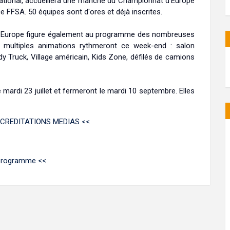
rnational, accueillera une manche du Championnat d'Europe
FFSA. 50 équipes sont d'ores et déjà inscrites.
up Europe figure également au programme des nombreuses
e multiples animations rythmeront ce week-end : salon
dy Truck, Village américain, Kids Zone, défilés de camions
ardi 23 juillet et fermeront le mardi 10 septembre. Elles
CREDITATIONS MEDIAS <<
programme <<