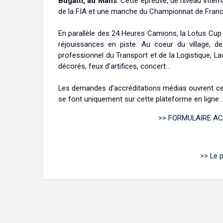
Bugatti, au Mans
. Cette épreuve, de niveau inte
de la FIA et une manche du Championnat de France 
En parallèle des 24 Heures Camions, la Lotus C
réjouissances en piste. Au coeur du village, d
professionnel du Transport et de la Logistique, La
décorés, feux d’artifices, concert…
Les demandes d’accréditations médias ouvrent ce m
se font uniquement sur cette plateforme en ligne :
>> FORMULAIRE AC
>> Le 