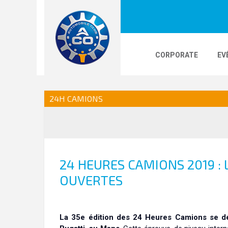
CORPORATE
EV
LOGOS
24H LE MANS
PHOTOS
VI
24H CAMIONS
24H KARTING
24 HEURES CAMIONS 2019 :
OUVERTES
La 35e édition des 24 Heures Camions se dé