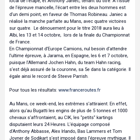
local de l'étape, et Anthony Janiec, tenant du titre. A l'issue
de l'épreuve mancelle, l'écart entre les deux hommes est
d'un demi point, en faveur de Thomas Robineau. Janiec a
réalisé la manche parfaite au Mans, avec quatre victoires
sur quatre. Le dénouement pour le titre 2018 aura lieu à
Albi, les 13 et 14 octobre, lors de la finale du Championnat
de France.
En Championnat d'Europe Camions, nul besoin d'attendre
l'ultime épreuve, à Jarama, en Espagne, les 6 et 7 octobre,
puisque l'Allemand Jochen Hahn, du team Hahn racing,
s'est déjà assuré de la couronne, sa 5e dans la catégorie. Il
égale ainsi le record de Steeve Parrish.
Pour tous les résultats:
www.franceroutes.fr
Au Mans, ce week-end, les extrêmes s'attiraient. En effet,
alors qu'au Bugatti les engins de plus de 5 tonnes et 1000
chevaux s'affrontaient, au CIK, les ''petits'' kartings
disputaient leurs 24 Heures. L'équipage composé
d'Anthony Abbasse, Alex Irlando, Bas Lammers et Tom
Joyner de Sodikart s'est imposé dans l'épreuve mythique. Il