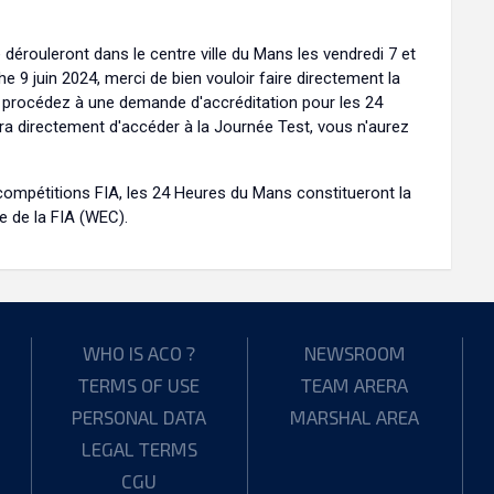
 dérouleront dans le centre ville du Mans les vendredi 7 et
e 9 juin 2024, merci de bien vouloir faire directement la
s procédez à une demande d'accréditation pour les 24
a directement d'accéder à la Journée Test, vous n'aurez
compétitions FIA, les 24 Heures du Mans constitueront la
 de la FIA (WEC).
WHO IS ACO ?
NEWSROOM
TERMS OF USE
TEAM ARERA
PERSONAL DATA
MARSHAL AREA
LEGAL TERMS
CGU