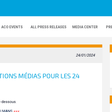
ACO EVENTS
ALL PRESS RELEASES
MEDIA CENTER
PR
DEOS
MOBILITY
24H MOTOS
24/01/2024
COMPLEXE KARTING
GP FRANCE MOTO
TIONS MÉDIAS POUR LES 24
ci-dessous.
DU MANS
<<<