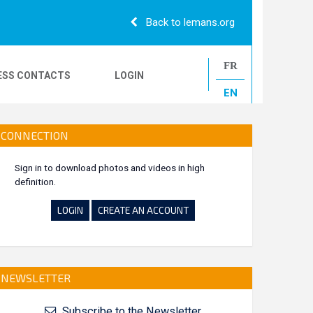
Back to lemans.org
FR
ESS CONTACTS
LOGIN
EN
24H CAMIONS
CONNECTION
Sign in to download photos and videos in high
definition.
LE MANS CLASSIC
LOGIN
CREATE AN ACCOUNT
NEWSLETTER
Subscribe to the Newsletter