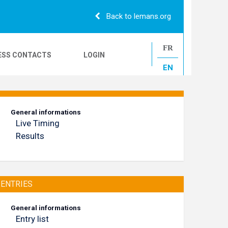
Back to lemans.org
FR
ESS CONTACTS
LOGIN
EN
24H CAMIONS
General informations
Live Timing
LE MANS CLASSIC
Results
ENTRIES
General informations
Entry list