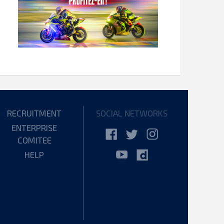
RECRUITMENT
SOCIAL NETWORKS
ENTERPRISE
COMITEE
HELP