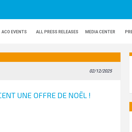
ACO EVENTS
ALL PRESS RELEASES
MEDIA CENTER
PR
DEOS
MOBILITY
24H MOTOS
02/12/2025
COMPLEXE KARTING
GP FRANCE MOTO
ENT UNE OFFRE DE NOËL !