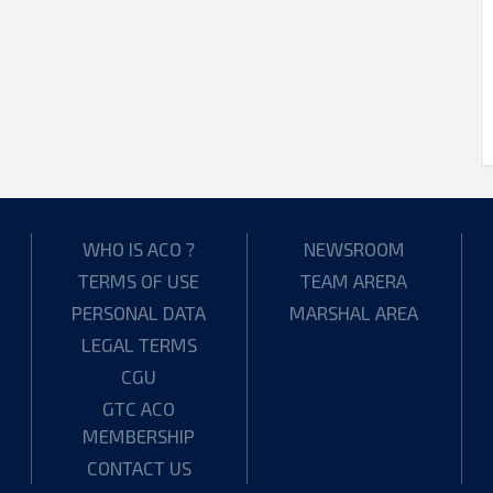
WHO IS ACO ?
NEWSROOM
TERMS OF USE
TEAM ARERA
PERSONAL DATA
MARSHAL AREA
LEGAL TERMS
CGU
GTC ACO
MEMBERSHIP
CONTACT US