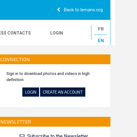
Back to lemans.org
FR
ESS CONTACTS
LOGIN
EN
24H CAMIONS
CONNECTION
Sign in to download photos and videos in high
definition.
LE MANS CLASSIC
LOGIN
CREATE AN ACCOUNT
NEWSLETTER
Subscribe to the Newsletter