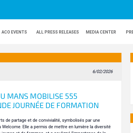
ACO EVENTS
ALL PRESS RELEASES
MEDIA CENTER
PR
DEOS
MOBILITY
24H MOTOS
6/02/2026
COMPLEXE KARTING
GP FRANCE MOTO
DU MANS MOBILISE 555
NDE JOURNÉE DE FORMATION
 de partage et de convivialité, symbolisés par une
 Welcome. Elle a permis de mettre en lumière la diversité