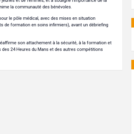
 jeunes et de femmes, et a souligné l’importance de la
ui anime la communauté des bénévoles.
pour le pôle médical, avec des mises en situation
uts de formation en soins infirmiers), avant un débriefing
réaffirme son attachement à la sécurité, à la formation et
iers des 24 Heures du Mans et des autres compétitions