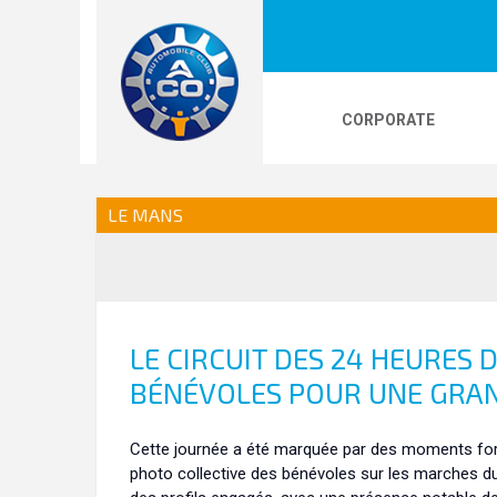
CORPORATE
LOGOS
24H LE MANS
PHOTOS
VI
LE MANS
24H KARTING
LE CIRCUIT DES 24 HEURES 
BÉNÉVOLES POUR UNE GRA
Cette journée a été marquée par des moments forts
photo collective des bénévoles sur les marches du