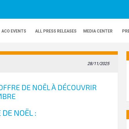
ACO EVENTS
ALL PRESS RELEASES
MEDIA CENTER
PR
DEOS
MOBILITY
24H MOTOS
28/11/2025
COMPLEXE KARTING
GP FRANCE MOTO
'OFFRE DE NOËL À DÉCOUVRIR
MBRE
 DE NOËL :