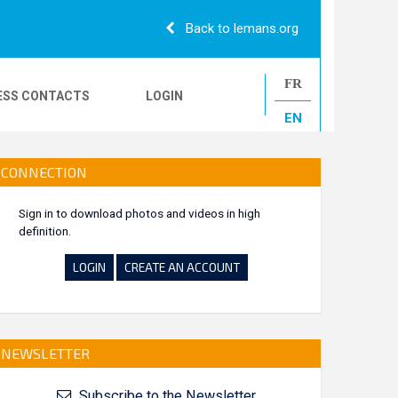
Back to lemans.org
FR
ESS CONTACTS
LOGIN
EN
24H CAMIONS
CONNECTION
Sign in to download photos and videos in high
definition.
LE MANS CLASSIC
LOGIN
CREATE AN ACCOUNT
NEWSLETTER
Subscribe to the Newsletter