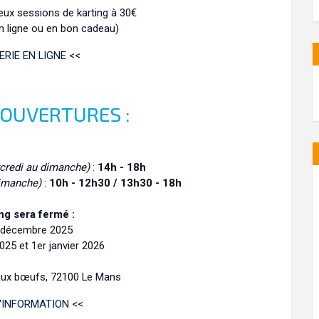
deux sessions de karting à 30€
en ligne ou en bon cadeau)
ERIE EN LIGNE
<<
 OUVERTURES :
credi au dimanche)
:
14h - 18h
dimanche)
:
10h - 12h30 / 13h30 - 18h
ng sera fermé :
 décembre 2025
25 et 1er janvier 2026
aux bœufs, 72100 Le Mans
D'INFORMATION
<<