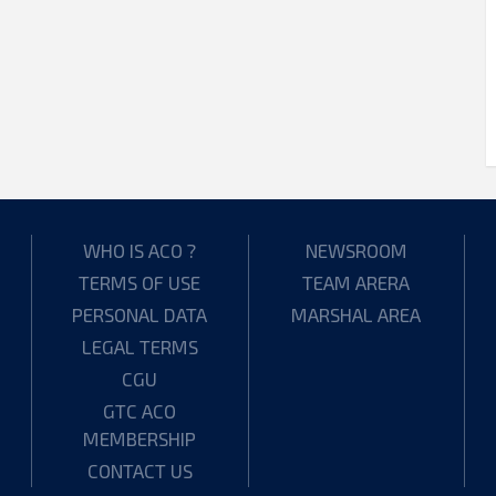
WHO IS ACO ?
NEWSROOM
TERMS OF USE
TEAM ARERA
PERSONAL DATA
MARSHAL AREA
LEGAL TERMS
CGU
GTC ACO
MEMBERSHIP
CONTACT US