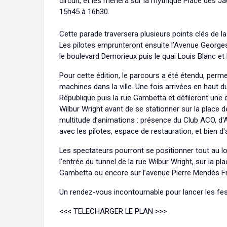
circuit, et les mènera sur la mythique Place des 
15h45 à 16h30.
Cette parade traversera plusieurs points clés de la v
Les pilotes emprunteront ensuite l’Avenue Georges
le boulevard Demorieux puis le quai Louis Blanc et l
Pour cette édition, le parcours a été étendu, perm
machines dans la ville. Une fois arrivées en haut du
République puis la rue Gambetta et défileront une d
Wilbur Wright avant de se stationner sur la place d
multitude d’animations : présence du Club ACO, d'
avec les pilotes, espace de restauration, et bien d
Les spectateurs pourront se positionner tout au l
l’entrée du tunnel de la rue Wilbur Wright, sur la pl
Gambetta ou encore sur l’avenue Pierre Mendès F
Un rendez-vous incontournable pour lancer les fes
<<< TELECHARGER LE PLAN >>>