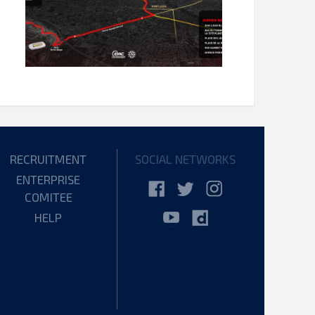
RECRUITMENT
SOCIAL NETWORKS
ENTERPRISE
COMITEE
HELP