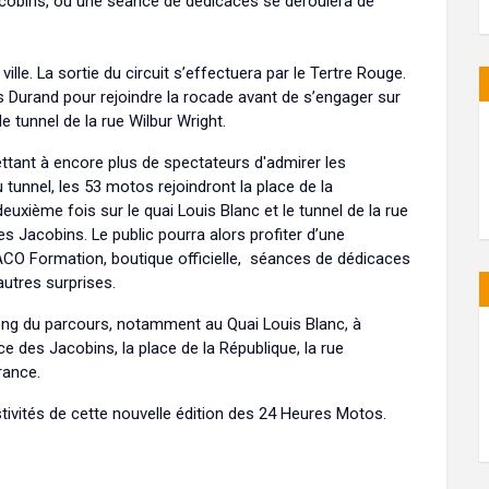
Jacobins, où une séance de dédicaces se déroulera de
ille. La sortie du circuit s’effectuera par le Tertre Rouge.
 Durand pour rejoindre la rocade avant de s’engager sur
e tunnel de la rue Wilbur Wright.
ettant à encore plus de spectateurs d'admirer les
 tunnel, les 53 motos rejoindront la place de la
euxième fois sur le quai Louis Blanc et le tunnel de la rue
es Jacobins. Le public pourra alors profiter d’une
ACO Formation, boutique officielle, séances de dédicaces
'autres surprises.
ong du parcours, notamment au Quai Louis Blanc, à
ace des Jacobins, la place de la République, la rue
rance.
tivités de cette nouvelle édition des 24 Heures Motos.