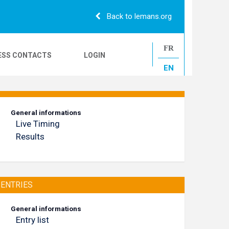
Back to lemans.org
FR
ESS CONTACTS
LOGIN
EN
24H CAMIONS
General informations
Live Timing
LE MANS CLASSIC
Results
ENTRIES
General informations
Entry list