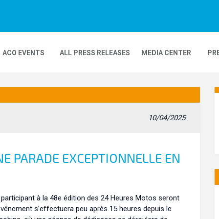
ACO EVENTS
ALL PRESS RELEASES
MEDIA CENTER
PR
DEOS
MOBILITY
24H MOTOS
10/04/2025
COMPLEXE KARTING
GP FRANCE MOTO
NE PARADE EXCEPTIONNELLE EN
participant à la 48e édition des 24 Heures Motos seront
t événement s'effectuera peu après 15 heures depuis le