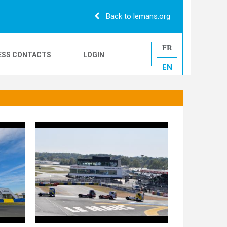
Back to lemans.org
FR
ESS CONTACTS
LOGIN
EN
24H CAMIONS
LE MANS CLASSIC