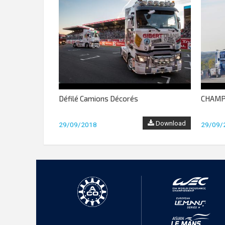
Défilé Camions Décorés
CHAMP
Download
29/09/2018
29/09/