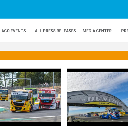
ACO EVENTS
ALL PRESS RELEASES
MEDIA CENTER
PR
DEOS
MOBILITY
24H MOTOS
COMPLEXE KARTING
GP FRANCE MOTO