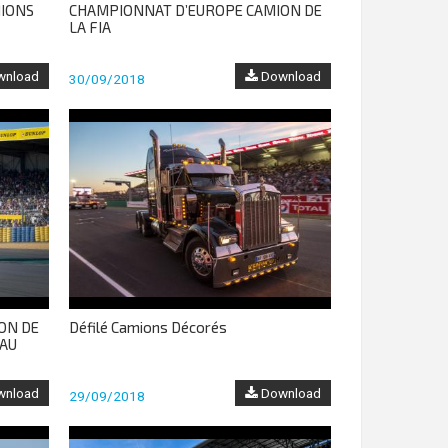
IONS
CHAMPIONNAT D’EUROPE CAMION DE
LA FIA
nload
Download
30/09/2018
ON DE
Défilé Camions Décorés
EAU
nload
Download
29/09/2018