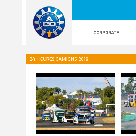
CORPORATE
LOGOS
24H LE MANS
PHOTOS
VI
24 HEURES CAMIONS 2018
24H KARTING